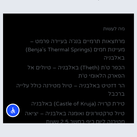
מה לעשות
מרחצאות תרמיים בנג'ה בעיירה פרמט –
מעיינות חמים (Benja's Thermal Springs)
באלבניה
הכפר ט'ת (Theth) באלבניה – טיולים אל
הפארק הלאומי ט'ת
הר דזטיט באלבניה – טיול מטירנה כולל עלייה
ברכבל
טירת קרויה (Castle of Kruja) באלבניה
טיול טרקטורונים ואומגה באלבניה – יציאה
מטירנה ליום כיף במשך 2.5 שעות
מלונות