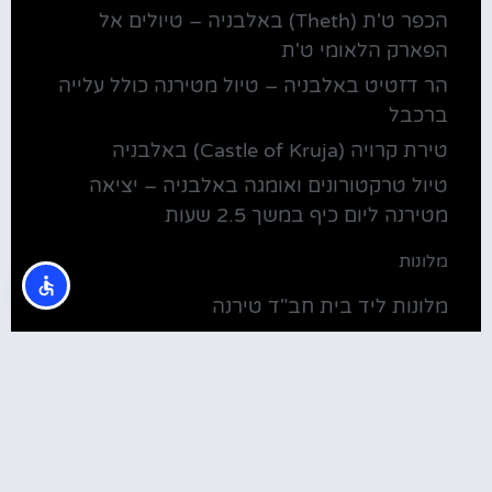
הכפר ט'ת (Theth) באלבניה – טיולים אל
הפארק הלאומי ט'ת
הר דזטיט באלבניה – טיול מטירנה כולל עלייה
ברכבל
טירת קרויה (Castle of Kruja) באלבניה
טיול טרקטורונים ואומגה באלבניה – יציאה
מטירנה ליום כיף במשך 2.5 שעות
מלונות
מלונות ליד בית חב"ד טירנה
קולינריה
שירוקה אלבניה – עיירה על שפת אגם שקודרה
סדנת בישול מקומית בטירנה: סדנת אוכל
וקולינריה אלבנית מקומית (Tirana)