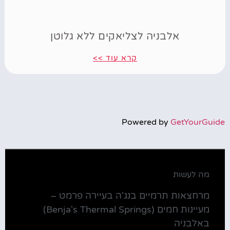
אלבניה לצליאקים ללא גלוטן
קרא עוד >>
Powered by
GetYourGuide
מה לעשות
מרחצאות תרמיים בנג'ה בעיירה פרמט –
מעיינות חמים (Benja's Thermal Springs)
באלבניה