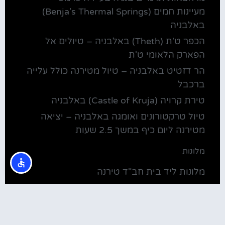
מעיינות חמים (Benja's Thermal Springs)
באלבניה
הכפר ט'ת (Theth) באלבניה – טיולים אל
הפארק הלאומי ט'ת
הר דזטיט באלבניה – טיול מטירנה כולל עלייה
ברכבל
טירת קרויה (Castle of Kruja) באלבניה
טיול טרקטורונים ואומגה באלבניה – יציאה
מטירנה ליום כיף במשך 2.5 שעות
מלונות
מלונות ליד בית חב"ד טירנה
קולינריה
שירוקה אלבניה – עיירה על שפת אגם שקודרה