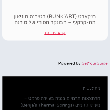
בנקארט (BUNK'ART) בטירנה מוזיאון
תת-קרקעי – הבונקר הסודי של טירנה
קרא עוד >>
Powered by
GetYourGuide
מה לעשות
מרחצאות תרמיים בנג'ה בעיירה פרמט –
מעיינות חמים (Benja's Thermal Springs)