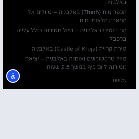
באלבניה
הכפר ט'ת (Theth) באלבניה – טיולים אל
הפארק הלאומי ט'ת
הר דזטיט באלבניה – טיול מטירנה כולל עלייה
ברכבל
טירת קרויה (Castle of Kruja) באלבניה
טיול טרקטורונים ואומגה באלבניה – יציאה
מטירנה ליום כיף במשך 2.5 שעות
מלונות
מלונות ליד בית חב"ד טירנה
קולינריה
שירוקה אלבניה – עיירה על שפת אגם שקודרה
סדנת בישול מקומית בטירנה: סדנת אוכל
וקולינריה אלבנית מקומית (Tirana)