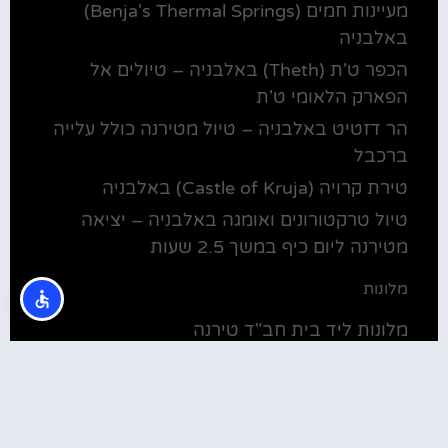
מעיינות חמים (Benja's Thermal Springs)
באלבניה
הכפר ט'ת (Theth) באלבניה – טיולים אל
הפארק הלאומי ט'ת
הר דזטיט באלבניה – טיול מטירנה כולל עלייה
ברכבל
טירת קרויה (Castle of Kruja) באלבניה
טיול טרקטורונים ואומגה באלבניה – יציאה
מטירנה ליום כיף במשך 2.5 שעות
מלונות
מלונות ליד בית חב"ד טירנה
קולינריה
שירוקה אלבניה – עיירה על שפת אגם שקודרה
סדנת בישול מקומית בטירנה: סדנת אוכל