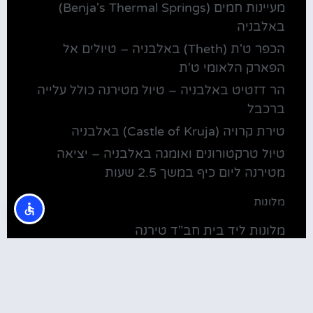
מעיינות חמים (Benja's Thermal Springs)
באלבניה
הכפר ט'ת (Theth) באלבניה – טיולים אל
הפארק הלאומי ט'ת
הר דזטיט באלבניה – טיול מטירנה כולל עלייה
ברכבל
טירת קרויה (Castle of Kruja) באלבניה
טיול טרקטורונים ואומגה באלבניה – יציאה
מטירנה ליום כיף במשך 2.5 שעות
מלונות
מלונות ליד בית חב"ד טירנה
קולינריה
שירוקה אלבניה – עיירה על שפת אגם שקודרה
סדנת בישול מקומית בטירנה: סדנת אוכל