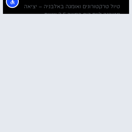
טיול טרקטורונים ואומגה באלבניה – יציאה
מטירנה ליום כיף במשך 2.5 שעות
מלונות
מלונות ליד בית חב"ד טירנה
קולינריה
שירוקה אלבניה – עיירה על שפת אגם שקודרה
סדנת בישול מקומית בטירנה: סדנת אוכל
וקולינריה אלבנית מקומית (Tirana)
טירנה: סיור יום מושקע ובלתי נשכח באלפים
האלבניים
שוק הדגים בטירנה
מסעדות מומלצות בטירנה
המלצות