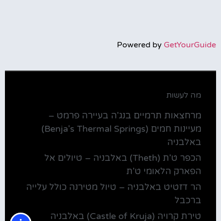
Powered by
GetYourGuide
מה לעשות
מרחצאות תרמיים בנג'ה בעיירה פרמט –
מעיינות חמים (Benja's Thermal Springs)
באלבניה
הכפר ט'ת (Theth) באלבניה – טיולים אל
הפארק הלאומי ט'ת
הר דזטיט באלבניה – טיול מטירנה כולל עלייה
ברכבל
טירת קרויה (Castle of Kruja) באלבניה