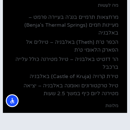
מה לעשות
מרחצאות תרמיים בנג'ה בעיירה פרמט –
מעיינות חמים (Benja's Thermal Springs)
באלבניה
הכפר ט'ת (Theth) באלבניה – טיולים אל
הפארק הלאומי ט'ת
הר דזטיט באלבניה – טיול מטירנה כולל עלייה
ברכבל
טירת קרויה (Castle of Kruja) באלבניה
טיול טרקטורונים ואומגה באלבניה – יציאה
מטירנה ליום כיף במשך 2.5 שעות
מלונות
מלונות ליד בית חב"ד טירנה
קולינריה