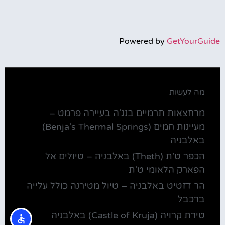
Powered by
GetYourGuide
מה לעשות
מרחצאות תרמיים בנג'ה בעיירה פרמט –
מעיינות חמים (Benja's Thermal Springs)
באלבניה
הכפר ט'ת (Theth) באלבניה – טיולים אל
הפארק הלאומי ט'ת
הר דזטיט באלבניה – טיול מטירנה כולל עלייה
ברכבל
טירת קרויה (Castle of Kruja) באלבניה