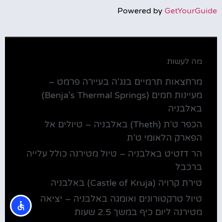
Powered by
GetYourGuide
מה לעשות
מרחצאות תרמיים בנג'ה בעיירה פרמט –
מעיינות חמים (Benja's Thermal Springs)
באלבניה
הכפר ט'ת (Theth) באלבניה – טיולים אל
הפארק הלאומי ט'ת
הר דזטיט באלבניה – טיול מטירנה כולל עלייה
ברכבל
טירת קרויה (Castle of Kruja) באלבניה
טיול טרקטורונים ואומגה באלבניה – יציאה
מטירנה ליום כיף במשך 2.5 שעות