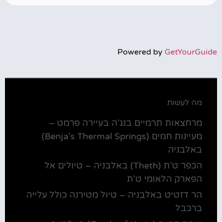
Powered by
GetYourGuide
מה לעשות
מרחצאות תרמיים בנג'ה בעיירה פרמט –
מעיינות חמים (Benja's Thermal Springs)
באלבניה
הכפר ט'ת (Theth) באלבניה – טיולים אל
הפארק הלאומי ט'ת
הר דזטיט באלבניה – טיול מטירנה כולל עלייה
ברכבל