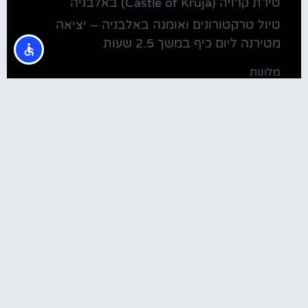
טירת קרויה (Castle of Kruja) באלבניה
טיול טרקטורונים ואומגה באלבניה – יציאה
מטירנה ליום כיף במשך 2.5 שעות
מלונות
מלונות ליד בית חב"ד טירנה
קולינריה
שירוקה אלבניה – עיירה על שפת אגם שקודרה
סדנת בישול מקומית בטירנה: סדנת אוכל
וקולינריה אלבנית מקומית (Tirana)
טירנה: סיור יום מושקע ובלתי נשכח באלפים
האלבניים
שוק הדגים בטירנה
מסעדות מומלצות בטירנה