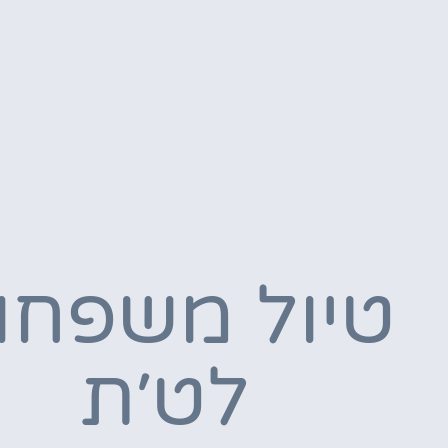
טיול משפחו
לט׳ת