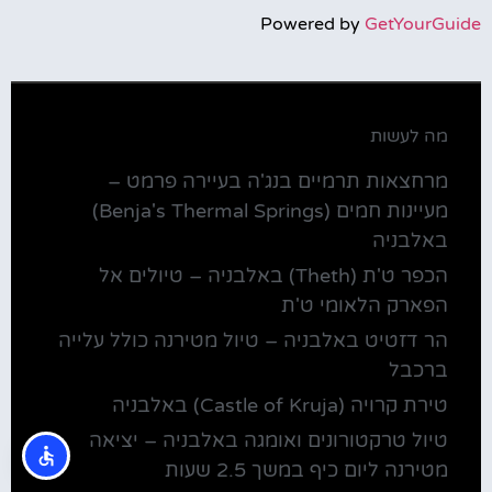
Powered by
GetYourGuide
מה לעשות
מרחצאות תרמיים בנג'ה בעיירה פרמט –
מעיינות חמים (Benja's Thermal Springs)
באלבניה
הכפר ט'ת (Theth) באלבניה – טיולים אל
הפארק הלאומי ט'ת
הר דזטיט באלבניה – טיול מטירנה כולל עלייה
ברכבל
טירת קרויה (Castle of Kruja) באלבניה
טיול טרקטורונים ואומגה באלבניה – יציאה
מטירנה ליום כיף במשך 2.5 שעות