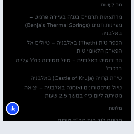
מה לעשות
מרחצאות תרמיים בנג'ה בעיירה פרמט –
מעיינות חמים (Benja's Thermal Springs)
באלבניה
הכפר ט'ת (Theth) באלבניה – טיולים אל
הפארק הלאומי ט'ת
הר דזטיט באלבניה – טיול מטירנה כולל עלייה
ברכבל
טירת קרויה (Castle of Kruja) באלבניה
טיול טרקטורונים ואומגה באלבניה – יציאה
מטירנה ליום כיף במשך 2.5 שעות
מלונות
מלונות ליד בית חב"ד טירנה
קולינריה