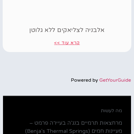
אלבניה לצליאקים ללא גלוטן
קרא עוד >>
Powered by
GetYourGuide
מה לעשות
מרחצאות תרמיים בנג'ה בעיירה פרמט –
מעיינות חמים (Benja's Thermal Springs)