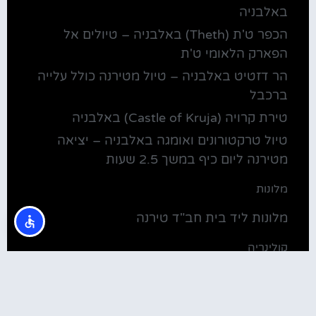
באלבניה
הכפר ט'ת (Theth) באלבניה – טיולים אל
הפארק הלאומי ט'ת
הר דזטיט באלבניה – טיול מטירנה כולל עלייה
ברכבל
טירת קרויה (Castle of Kruja) באלבניה
טיול טרקטורונים ואומגה באלבניה – יציאה
מטירנה ליום כיף במשך 2.5 שעות
מלונות
מלונות ליד בית חב"ד טירנה
קולינריה
שירוקה אלבניה – עיירה על שפת אגם שקודרה
סדנת בישול מקומית בטירנה: סדנת אוכל