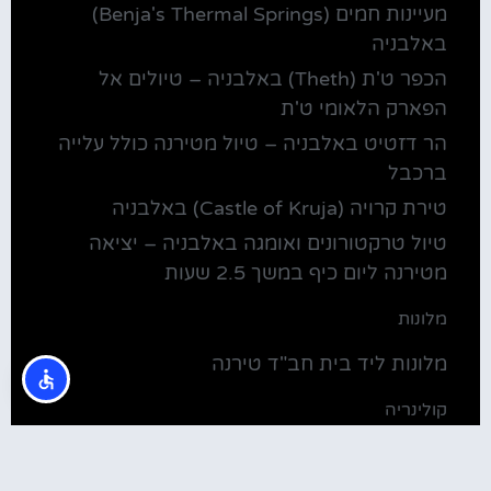
מעיינות חמים (Benja's Thermal Springs)
באלבניה
הכפר ט'ת (Theth) באלבניה – טיולים אל
הפארק הלאומי ט'ת
הר דזטיט באלבניה – טיול מטירנה כולל עלייה
ברכבל
טירת קרויה (Castle of Kruja) באלבניה
טיול טרקטורונים ואומגה באלבניה – יציאה
מטירנה ליום כיף במשך 2.5 שעות
מלונות
מלונות ליד בית חב"ד טירנה
קולינריה
שירוקה אלבניה – עיירה על שפת אגם שקודרה
סדנת בישול מקומית בטירנה: סדנת אוכל