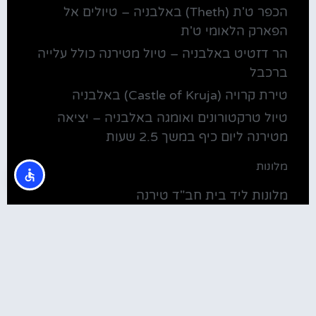
הכפר ט'ת (Theth) באלבניה – טיולים אל
הפארק הלאומי ט'ת
הר דזטיט באלבניה – טיול מטירנה כולל עלייה
ברכבל
טירת קרויה (Castle of Kruja) באלבניה
טיול טרקטורונים ואומגה באלבניה – יציאה
מטירנה ליום כיף במשך 2.5 שעות
מלונות
מלונות ליד בית חב"ד טירנה
קולינריה
שירוקה אלבניה – עיירה על שפת אגם שקודרה
סדנת בישול מקומית בטירנה: סדנת אוכל
וקולינריה אלבנית מקומית (Tirana)