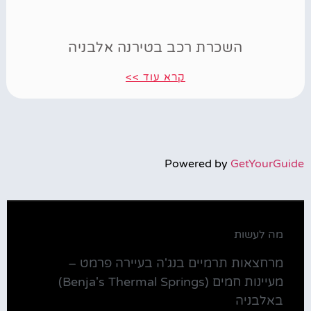
השכרת רכב בטירנה אלבניה
קרא עוד >>
Powered by
GetYourGuide
מה לעשות
מרחצאות תרמיים בנג'ה בעיירה פרמט –
מעיינות חמים (Benja's Thermal Springs)
באלבניה