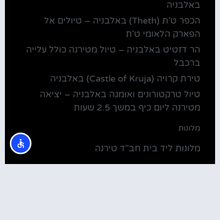
באלבניה
הכפר ט'ת (Theth) באלבניה – טיולים אל
הפארק הלאומי ט'ת
הר דזטיט באלבניה – טיול מטירנה כולל עלייה
ברכבל
טירת קרויה (Castle of Kruja) באלבניה
טיול טרקטורונים ואומגה באלבניה – יציאה
מטירנה ליום כיף במשך 2.5 שעות
מלונות
מלונות ליד בית חב"ד טירנה
קולינריה
שירוקה אלבניה – עיירה על שפת אגם שקודרה
סדנת בישול מקומית בטירנה: סדנת אוכל
וקולינריה אלבנית מקומית (Tirana)