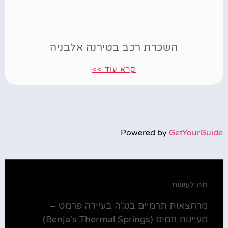
השכרת רכב בטירנה אלבניה
קרא עוד >>
Powered by
GetYourGuide
מה לעשות
מרחצאות תרמיים בנג'ה בעיירה פרמט –
מעיינות חמים (Benja's Thermal Springs)