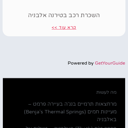
השכרת רכב בטירנה אלבניה
קרא עוד >>
Powered by
GetYourGuide
מה לעשות
מרחצאות תרמיים בנג'ה בעיירה פרמט –
מעיינות חמים (Benja's Thermal Springs)
באלבניה