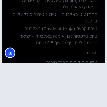
הכפר ט'ת (Theth) באלבניה – טיולים אל
הפארק הלאומי ט'ת
הר דזטיט באלבניה – טיול מטירנה כולל עלייה
ברכבל
טירת קרויה (Castle of Kruja) באלבניה
טיול טרקטורונים ואומגה באלבניה – יציאה
מטירנה ליום כיף במשך 2.5 שעות
מלונות
מלונות ליד בית חב"ד טירנה
קולינריה
שירוקה אלבניה – עיירה על שפת אגם שקודרה
סדנת בישול מקומית בטירנה: סדנת אוכל
וקולינריה אלבנית מקומית (Tirana)
טירנה: סיור יום מושקע ובלתי נשכח באלפים