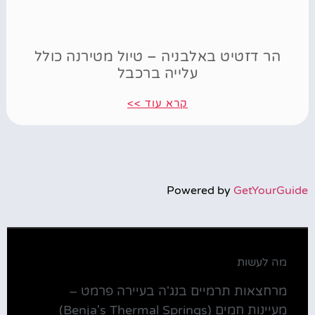
הר דזטיט באלבניה – טיול מטירנה כולל
עלייה ברכבל
קרא עוד >>
Powered by
GetYourGuide
מה לעשות
מרחצאות תרמיים בנג'ה בעיירה פרמט –
מעיינות חמים (Benja's Thermal Springs)