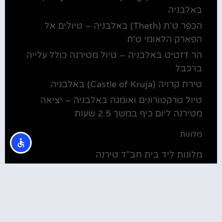
באלבניה
הכפר ט'ת (Theth) באלבניה – טיולים אל
הפארק הלאומי ט'ת
הר דזטיט באלבניה – טיול מטירנה כולל עלייה
ברכבל
טירת קרויה (Castle of Kruja) באלבניה
טיול טרקטורונים ואומגה באלבניה – יציאה
מטירנה ליום כיף במשך 2.5 שעות
מלונות
מלונות ליד בית חב"ד טירנה
קולינריה
שירוקה אלבניה – עיירה על שפת אגם שקודרה
סדנת בישול מקומית בטירנה: סדנת אוכל