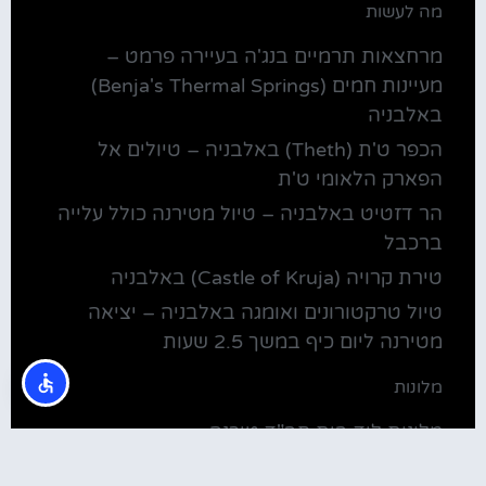
מה לעשות
מרחצאות תרמיים בנג'ה בעיירה פרמט –
מעיינות חמים (Benja's Thermal Springs)
באלבניה
הכפר ט'ת (Theth) באלבניה – טיולים אל
הפארק הלאומי ט'ת
הר דזטיט באלבניה – טיול מטירנה כולל עלייה
ברכבל
טירת קרויה (Castle of Kruja) באלבניה
טיול טרקטורונים ואומגה באלבניה – יציאה
מטירנה ליום כיף במשך 2.5 שעות
מלונות
מלונות ליד בית חב"ד טירנה
קולינריה