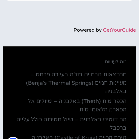
Powered by
GetYourGuide
מה לעשות
מרחצאות תרמיים בנג'ה בעיירה פרמט –
מעיינות חמים (Benja's Thermal Springs)
באלבניה
הכפר ט'ת (Theth) באלבניה – טיולים אל
הפארק הלאומי ט'ת
הר דזטיט באלבניה – טיול מטירנה כולל עלייה
ברכבל
טירת קרויה (Castle of Kruja) באלבניה