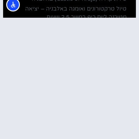
טיול טרקטורונים ואומגה באלבניה – יציאה
מטירנה ליום כיף במשך 2.5 שעות
מלונות
מלונות ליד בית חב"ד טירנה
קולינריה
שירוקה אלבניה – עיירה על שפת אגם שקודרה
סדנת בישול מקומית בטירנה: סדנת אוכל
וקולינריה אלבנית מקומית (Tirana)
טירנה: סיור יום מושקע ובלתי נשכח באלפים
האלבניים
שוק הדגים בטירנה
מסעדות מומלצות בטירנה
המלצות