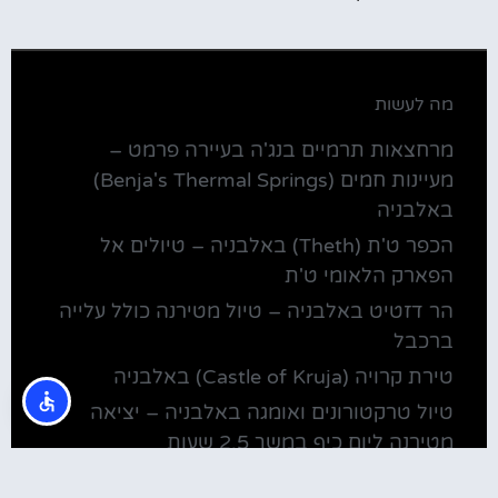
מה לעשות
מרחצאות תרמיים בנג'ה בעיירה פרמט –
מעיינות חמים (Benja's Thermal Springs)
באלבניה
הכפר ט'ת (Theth) באלבניה – טיולים אל
הפארק הלאומי ט'ת
הר דזטיט באלבניה – טיול מטירנה כולל עלייה
ברכבל
טירת קרויה (Castle of Kruja) באלבניה
טיול טרקטורונים ואומגה באלבניה – יציאה
מטירנה ליום כיף במשך 2.5 שעות
מלונות