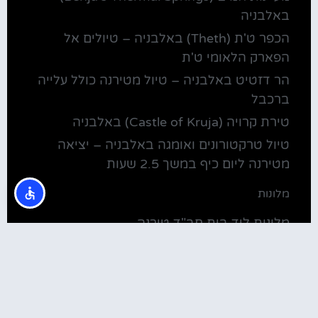
באלבניה
הכפר ט'ת (Theth) באלבניה – טיולים אל
הפארק הלאומי ט'ת
הר דזטיט באלבניה – טיול מטירנה כולל עלייה
ברכבל
טירת קרויה (Castle of Kruja) באלבניה
טיול טרקטורונים ואומגה באלבניה – יציאה
מטירנה ליום כיף במשך 2.5 שעות
מלונות
מלונות ליד בית חב"ד טירנה
קולינריה
שירוקה אלבניה – עיירה על שפת אגם שקודרה
סדנת בישול מקומית בטירנה: סדנת אוכל