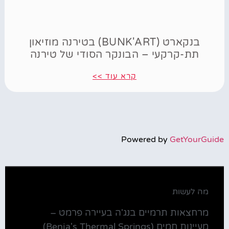
בנקארט (BUNK'ART) בטירנה מוזיאון
תת-קרקעי – הבונקר הסודי של טירנה
קרא עוד >>
Powered by
GetYourGuide
מה לעשות
מרחצאות תרמיים בנג'ה בעיירה פרמט –
מעיינות חמים (Benja's Thermal Springs)