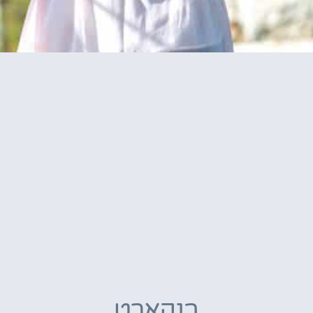
בנקארט