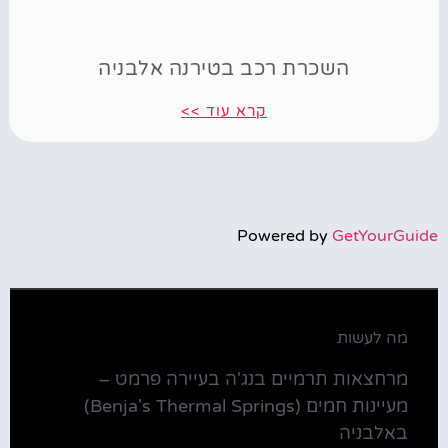
השכרת רכב בטירנה אלבניה
קרא עוד >>
Powered by
GetYourGuide
מה לעשות
מרחצאות תרמיים בנג'ה בעיירה פרמט –
מעיינות חמים (Benja's Thermal Springs)
באלבניה