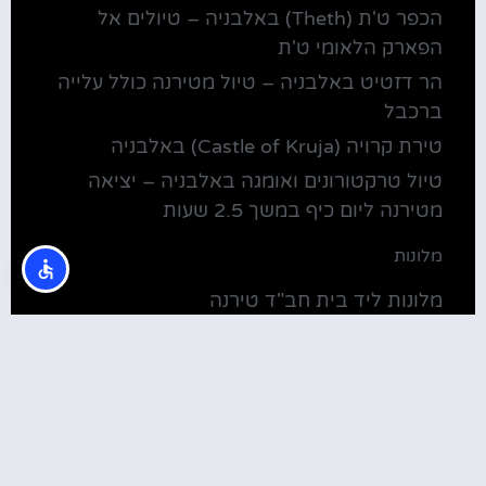
הכפר ט'ת (Theth) באלבניה – טיולים אל
הפארק הלאומי ט'ת
הר דזטיט באלבניה – טיול מטירנה כולל עלייה
ברכבל
טירת קרויה (Castle of Kruja) באלבניה
טיול טרקטורונים ואומגה באלבניה – יציאה
מטירנה ליום כיף במשך 2.5 שעות
מלונות
מלונות ליד בית חב"ד טירנה
קולינריה
שירוקה אלבניה – עיירה על שפת אגם שקודרה
סדנת בישול מקומית בטירנה: סדנת אוכל
וקולינריה אלבנית מקומית (Tirana)