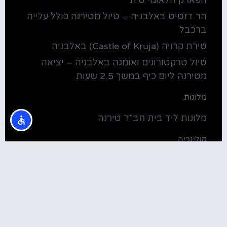
הר דזטיט באלבניה – טיול מטירנה כולל עלייה
ברכבל
טירת קרויה (Castle of Kruja) באלבניה
טיול טרקטורונים ואומגה באלבניה – יציאה
מטירנה ליום כיף במשך 2.5 שעות
מלונות
מלונות ליד בית חב"ד טירנה
קולינריה
שירוקה אלבניה – עיירה על שפת אגם שקודרה
סדנת בישול מקומית בטירנה: סדנת אוכל
וקולינריה אלבנית מקומית (Tirana)
טירנה: סיור יום מושקע ובלתי נשכח באלפים
האלבניים