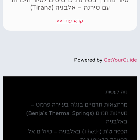
סיור מודרך בטירנה: כרטיסים לסיור היכרות
עם טירנה – אלבניה (Tirana)
קרא עוד >>
Powered by
GetYourGuide
מה לעשות
מרחצאות תרמיים בנג'ה בעיירה פרמט –
מעיינות חמים (Benja's Thermal Springs)
באלבניה
הכפר ט'ת (Theth) באלבניה – טיולים אל
הפארק הלאומי ט'ת