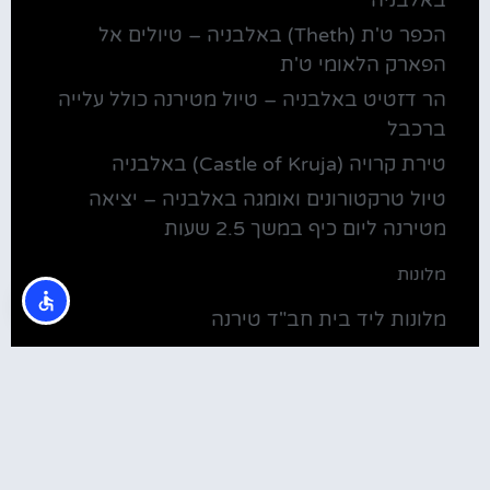
באלבניה
הכפר ט'ת (Theth) באלבניה – טיולים אל
הפארק הלאומי ט'ת
הר דזטיט באלבניה – טיול מטירנה כולל עלייה
ברכבל
טירת קרויה (Castle of Kruja) באלבניה
טיול טרקטורונים ואומגה באלבניה – יציאה
מטירנה ליום כיף במשך 2.5 שעות
מלונות
מלונות ליד בית חב"ד טירנה
קולינריה
שירוקה אלבניה – עיירה על שפת אגם שקודרה
סדנת בישול מקומית בטירנה: סדנת אוכל
וקולינריה אלבנית מקומית (Tirana)