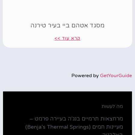
מסגד אטהם ביי בעיר טירנה
קרא עוד >>
Powered by
GetYourGuide
מה לעשות
מרחצאות תרמיים בנג'ה בעיירה פרמט –
מעיינות חמים (Benja's Thermal Springs)