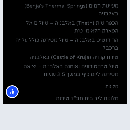
מעיינות חמים (Benja's Thermal Springs)
באלבניה
הכפר ט'ת (Theth) באלבניה – טיולים אל
הפארק הלאומי ט'ת
הר דזטיט באלבניה – טיול מטירנה כולל עלייה
ברכבל
טירת קרויה (Castle of Kruja) באלבניה
טיול טרקטורונים ואומגה באלבניה – יציאה
מטירנה ליום כיף במשך 2.5 שעות
מלונות
מלונות ליד בית חב"ד טירנה
קולינריה
שירוקה אלבניה – עיירה על שפת אגם שקודרה