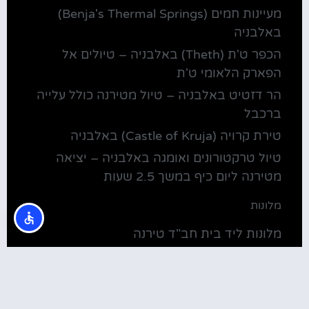
מעיינות חמים (Benja's Thermal Springs)
באלבניה
הכפר ט'ת (Theth) באלבניה – טיולים אל
הפארק הלאומי ט'ת
הר דזטיט באלבניה – טיול מטירנה כולל עלייה
ברכבל
טירת קרויה (Castle of Kruja) באלבניה
טיול טרקטורונים ואומגה באלבניה – יציאה
מטירנה ליום כיף במשך 2.5 שעות
מלונות
מלונות ליד בית חב"ד טירנה
קולינריה
שירוקה אלבניה – עיירה על שפת אגם שקודרה