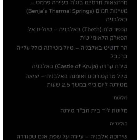
מרחצאות תרמיים בנג'ה בעיירה פרמט –
מעיינות חמים (Benja's Thermal Springs)
באלבניה
הכפר ט'ת (Theth) באלבניה – טיולים אל
הפארק הלאומי ט'ת
הר דזטיט באלבניה – טיול מטירנה כולל עלייה
ברכבל
טירת קרויה (Castle of Kruja) באלבניה
טיול טרקטורונים ואומגה באלבניה – יציאה
מטירנה ליום כיף במשך 2.5 שעות
מלונות
מלונות ליד בית חב"ד טירנה
קולינריה
שירוקה אלבניה – עיירה על שפת אגם שקודרה