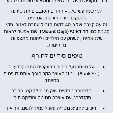
זו גם תקופה מושלמת לטיול רומנטי או משפחתי רגוע.
למי שמחפש שלג – ההרים הסובבים את טירנה
מספקים חוויה חורפית אמיתית.
נסיעה קצרה של כ-40 דקות תוביל אתכם לאזורי סקי
קטנים כמו
הר דאיטי (Mount Dajti)
, שם אפשר לראות
שלג אמיתי, לשחק עם הילדים וליהנות מתצפיות
מדהימות.
טיפים סודיים לחורף:
אל תוותרו על ביקור בבונקרים התת-קרקעיים
(Bunk’Art) – מזג האוויר הקר הופך אותם לנעימים
במיוחד.
בדצמבר מתקיים שוק חג מולד קטן בכיכר
סקנדרבג, עם אווירה חמימה ומוזיקה חיה.
חשוב להביא מטריה ומעיל עמיד לגשם, אך אין