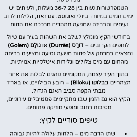
הטמפרטורות נעות בין 28 ל-36 מעלות, ולעיתים יש
ימים חמים במיוחד ביולי ואוגוסט. עם זאת, הלילות לרוב
נעימים והבריזה שמגיעה מההרים מרככת את החום.
בחודשי הקיץ מומלץ לשלב את השהות בעיר עם טיול
לחופים הקרובים –
דורֶס (Durrës)
או
גולֶם (Golem)
נמצאים במרחק של פחות משעה נסיעה ומציעים בריחה
מהחום עם מים צלולים וגלידות איטלקיות אמיתיות.
בתוך העיר עצמה, המקומיים נוהגים לבלות את אחר
הצהריים ב
בלוקו (Blloku)
– רובע הבילויים, או באחד
מבתי הקפה סביב האגם הגדול.
הקיץ הוא גם הזמן שבו מתקיימים פסטיבלים עירוניים,
מסיבות רחוב ומופעי מוזיקה פתוחים.
טיפים סודיים לקיץ:
שתו הרבה מים – הלחות עלולה להיות גבוהה