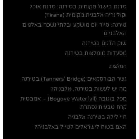
סדנת בישול מקומית בטירנה: סדנת אוכל
וקולינריה אלבנית מקומית (Tirana)
טירנה: סיור יום מושקע ובלתי נשכח באלפים
האלבניים
שוק הדגים בטירנה
מסעדות מומלצות בטירנה
המלצות
גשר הבורסקאים (Tanners' Bridge) בטירנה
מה יש לעשות בטירנה, אלבניה?
מפל בוגובה (Bogovë Waterfall) – אמבטית
קרח טבעית נסתרת
חיי לילה בטירנה אלבניה
האם בטוח לישראלים לטייל באלבניה?